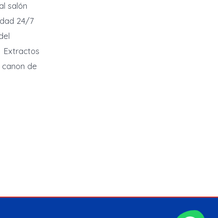
l salón
ridad 24/7
del
 Extractos
e canon de