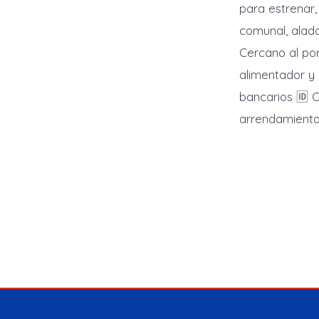
para estrenar,
comunal, alado
Cercano al por
alimentador y S
bancarios 🆔 C
arrendamiento