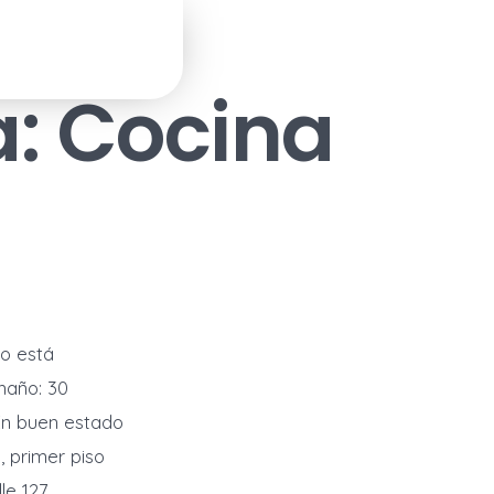
a:
Cocina
io está
maño: 30
En buen estado
, primer piso
le 127,