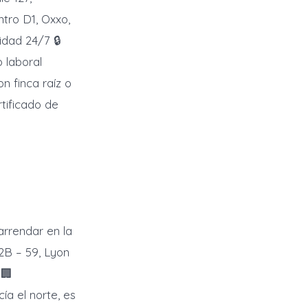
tro D1, Oxxo,
idad 24/7 🔒
o laboral
n finca raíz o
tificado de
rrendar en la
72B – 59, Lyon
 🏢
ía el norte, es