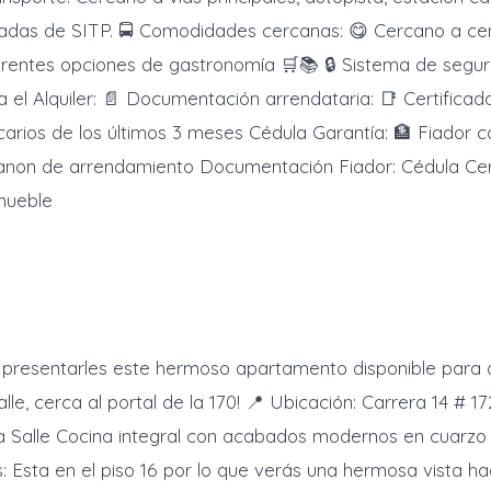
adas de SITP. 🚍 Comodidades cercanas: 😋 Cercano a cen
erentes opciones de gastronomía 🛒📚 🔒 Sistema de segur
a el Alquiler: 📄 Documentación arrendataria: 📑 Certificad
arios de los últimos 3 meses Cédula Garantía: 🏦 Fiador co
anon de arrendamiento Documentación Fiador: Cédula Cer
nmueble
presentarles este hermoso apartamento disponible para a
lle, cerca al portal de la 170! 📍 Ubicación: Carrera 14 # 1
la Salle Cocina integral con acabados modernos en cuarzo
s: Esta en el piso 16 por lo que verás una hermosa vista hac