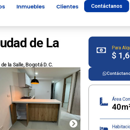
os
Inmuebles
Clientes
Contáctanos
udad de La
Para Alqu
$ 1,
de la Salle,
Bogotá D. C.
Contáctan
Área Con
40m
Habitaci