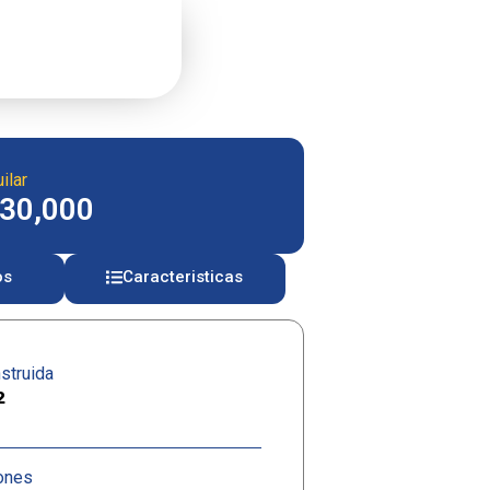
ilar
630,000
os
Caracteristicas
struida
²
ones