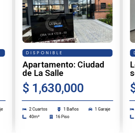
DISPONIBLE
Apartamento: Ciudad
L
de La Salle
s
$ 1,630,000
je
2 Cuartos
1 Baños
1 Garaje
40m²
16 Piso