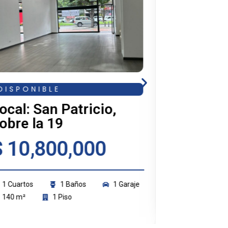
DISPONIBLE
DISPONI
ocal: San Patricio,
Apartame
obre la 19
$ 1,2
$ 10,800,000
3 Cuartos
1 Cuartos
1 Baños
1 Garaje
Sorteo Garaje
140 m²
1 Piso