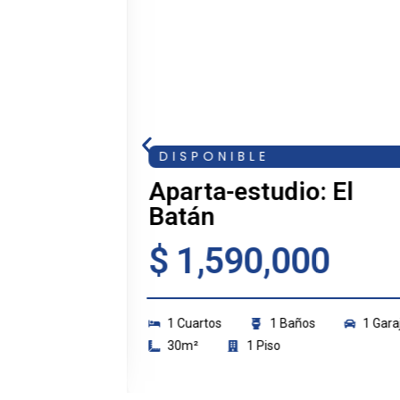
DISPONIBLE
Aparta-estudio: El
astilla
Batán
0
$ 1,590,000
1 Cuartos
1 Baños
1 Gara
²
4 Piso
30m²
1 Piso