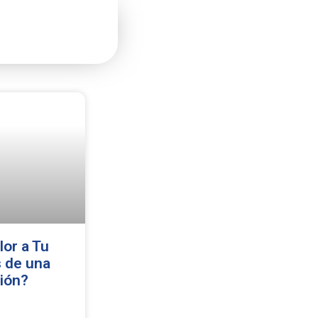
or a Tu
s de una
ión?