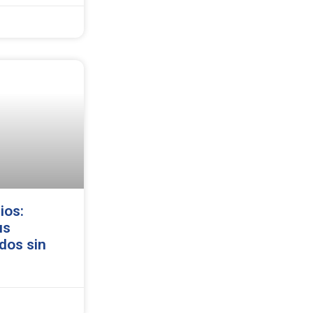
ios:
us
dos sin